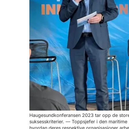
Haugesundkonferansen 2023 tar opp de store u
suksesskriterier. — Toppsjefer i den maritim
hvordan deres respektive organisasjoner arb