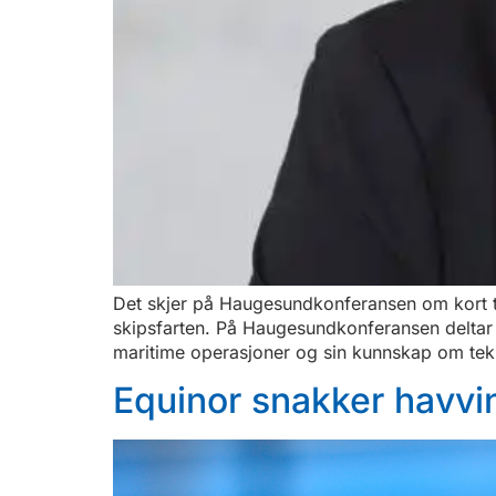
Det skjer på Haugesundkonferansen om kort tid
skipsfarten. På Haugesundkonferansen deltar h
maritime operasjoner og sin kunnskap om tekno
Equinor snakker havv