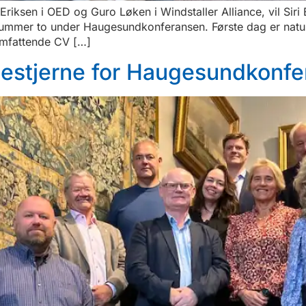
iksen i OED og Guro Løken i Windstaller Alliance, vil Sir
 nummer to under Haugesundkonferansen. Første dag er natur
 omfattende CV […]
ledestjerne for Haugesundkon