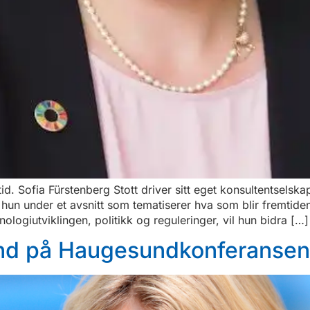
. Sofia Fürstenberg Stott driver sitt eget konsultentselsk
un under et avsnitt som tematiserer hva som blir fremtidens 
logiutviklingen, politikk og reguleringer, vil hun bidra […]
ind på Haugesundkonferansen