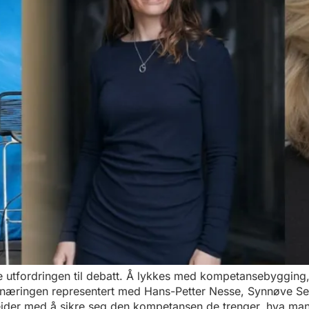
tfordringen til debatt. Å lykkes med kompetansebygging, m
e næringen representert med Hans-Petter Nesse, Synnøve Se
eider med å sikre seg den kompetansen de trenger, hva ma