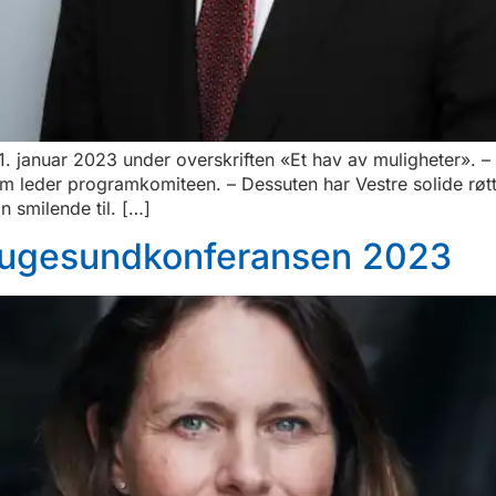
 januar 2023 under overskriften «Et hav av muligheter». – D
som leder programkomiteen. – Dessuten har Vestre solide røt
n smilende til. […]
augesundkonferansen 2023