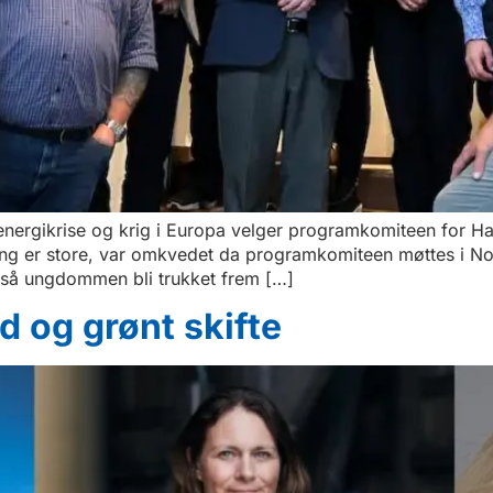
, energikrise og krig i Europa velger programkomiteen for H
ing er store, var omkvedet da programkomiteen møttes i No
også ungdommen bli trukket frem […]
 og grønt skifte