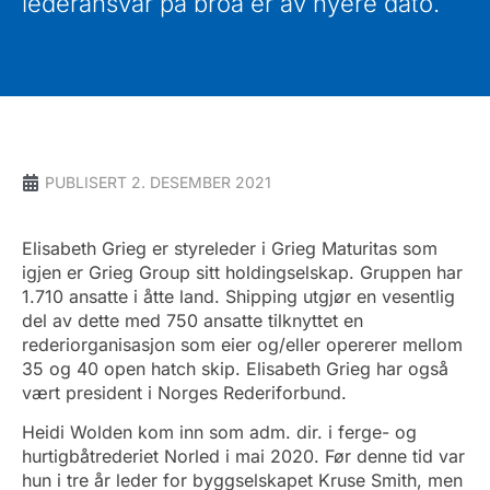
lederansvar på broa er av nyere dato.
PUBLISERT 2. DESEMBER 2021
Elisabeth Grieg er styreleder i Grieg Maturitas som
igjen er Grieg Group sitt holdingselskap. Gruppen har
1.710 ansatte i åtte land. Shipping utgjør en vesentlig
del av dette med 750 ansatte tilknyttet en
rederiorganisasjon som eier og/eller opererer mellom
35 og 40 open hatch skip. Elisabeth Grieg har også
vært president i Norges Rederiforbund.
Heidi Wolden kom inn som adm. dir. i ferge- og
hurtigbåtrederiet Norled i mai 2020. Før denne tid var
hun i tre år leder for byggselskapet Kruse Smith, men